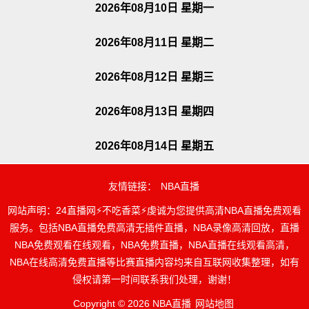
2026年08月10日 星期一
2026年08月11日 星期二
2026年08月12日 星期三
2026年08月13日 星期四
2026年08月14日 星期五
友情链接：
NBA直播
网站声明：24直播网⚡不吃香菜⚡虔诚为您提供高清NBA直播免费观看
服务。包括NBA直播免费高清无插件直播，NBA录像高清回放，直播
NBA免费观看在线观看，NBA免费直播，NBA直播在线观看高清，
NBA在线高清免费直播等比赛直播内容均来自互联网收集整理，如有
侵权请第一时间联系我们处理，谢谢！
Copyright © 2026 NBA直播
网站地图