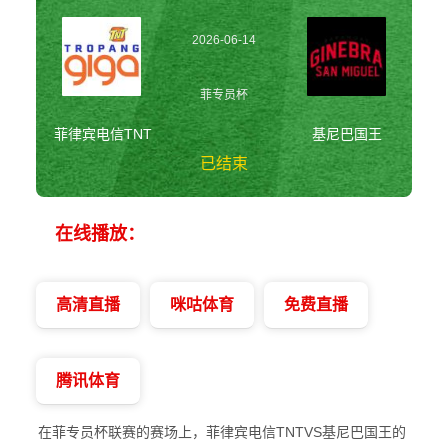
2026-06-14
19:30:00
菲专员杯
菲律宾电信TNT
基尼巴国王
已结束
菲律宾电信TNTvs
在线播放：
基尼巴国王 菲专
员杯
高清直播
咪咕体育
免费直播
腾讯体育
在菲专员杯联赛的赛场上，菲律宾电信TNTVS基尼巴国王的