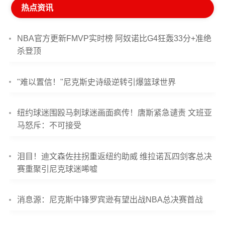
热点资讯
NBA官方更新FMVP实时榜 阿奴诺比G4狂轰33分+准绝
杀登顶
"难以置信！"尼克斯史诗级逆转引爆篮球世界
纽约球迷围殴马刺球迷画面疯传！唐斯紧急谴责 文班亚
马怒斥：不可接受
泪目！迪文森佐拄拐重返纽约助威 维拉诺瓦四剑客总决
赛重聚引尼克球迷唏嘘
消息源：尼克斯中锋罗宾逊有望出战NBA总决赛首战