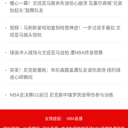
暖心一幕！文班亚马致命失误信心崩溃 瓦塞尔高喊"兄弟
抬起头"鼓舞队友
视频｜马刺新星哈珀复刻哈登神迹！一步过双手暴扣 文
班亚马摇头惊叹
球迷冲入球场与文班亚马自拍 遭NBA终身禁赛
突发！尼克斯噩耗：布伦森膝盖遭队友误伤退场 纽约球
迷心碎瞬间
NBA总决赛G1前日 尼克斯中锋罗宾逊带伤参与训练
友情链接：
NBA直播