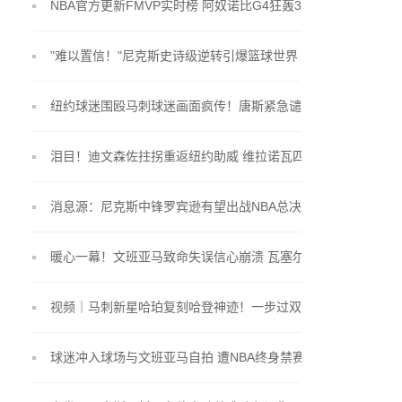
NBA官方更新FMVP实时榜 阿奴诺比G4狂轰33分+准
绝杀登顶
"难以置信！"尼克斯史诗级逆转引爆篮球世界
纽约球迷围殴马刺球迷画面疯传！唐斯紧急谴责 文班
亚马怒斥：不可接受
泪目！迪文森佐拄拐重返纽约助威 维拉诺瓦四剑客总
决赛重聚引尼克球迷唏嘘
消息源：尼克斯中锋罗宾逊有望出战NBA总决赛首战
暖心一幕！文班亚马致命失误信心崩溃 瓦塞尔高
喊"兄弟抬起头"鼓舞队友
视频｜马刺新星哈珀复刻哈登神迹！一步过双手暴扣
文班亚马摇头惊叹
球迷冲入球场与文班亚马自拍 遭NBA终身禁赛