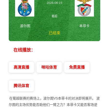
2026-06-15
00:15:00
葡超
波尔图
本菲卡
已结束
波尔图vs本菲卡
在线播放：
葡超
高清直播
咪咕体育
免费直播
腾讯体育
在葡超联赛的赛场上，波尔图VS本菲卡的对决即将展开。 波
尔图的主场优势能否助他们一臂之力？本菲卡又能否客场逆