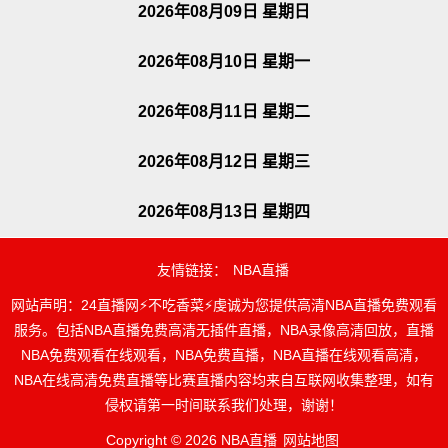
2026年08月09日 星期日
2026年08月10日 星期一
2026年08月11日 星期二
2026年08月12日 星期三
2026年08月13日 星期四
友情链接：
NBA直播
网站声明：24直播网⚡不吃香菜⚡虔诚为您提供高清NBA直播免费观看
服务。包括NBA直播免费高清无插件直播，NBA录像高清回放，直播
NBA免费观看在线观看，NBA免费直播，NBA直播在线观看高清，
NBA在线高清免费直播等比赛直播内容均来自互联网收集整理，如有
侵权请第一时间联系我们处理，谢谢！
Copyright © 2026 NBA直播
网站地图