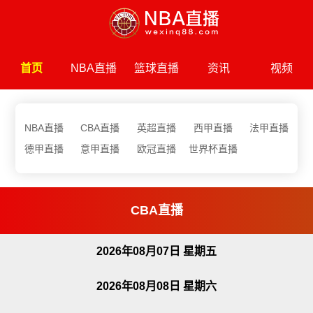
首页
NBA直播
篮球直播
资讯
视频
NBA直播
CBA直播
英超直播
西甲直播
法甲直播
德甲直播
意甲直播
欧冠直播
世界杯直播
CBA直播
2026年08月07日 星期五
2026年08月08日 星期六