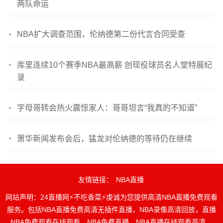
两队命运
NBA扩大调查范围，伦纳德第二份代言合同受查
库里连续10个赛季NBA最高薪 创现役球员名人堂特展纪
录
字母哥转会热火震惊家人：哥哥坦言“我真的不知道”
萧华新闻发布会后，猛龙对伦纳德的等待仍在继续
友情链接：
NBA直播
网站声明：24直播网⚡不吃香菜⚡虔诚为您提供高清NBA直播免费观看
服务。包括NBA直播免费高清无插件直播，NBA录像高清回放，直播
NBA免费观看在线观看，NBA免费直播，NBA直播在线观看高清，