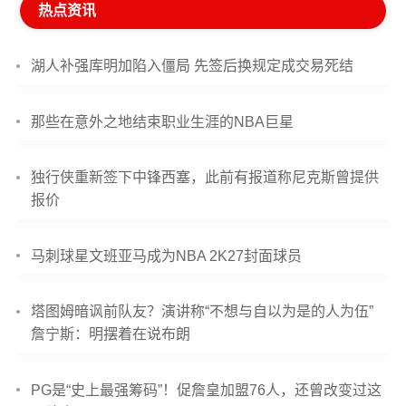
热点资讯
湖人补强库明加陷入僵局 先签后换规定成交易死结
那些在意外之地结束职业生涯的NBA巨星
独行侠重新签下中锋西塞，此前有报道称尼克斯曾提供
报价
马刺球星文班亚马成为NBA 2K27封面球员
塔图姆暗讽前队友？演讲称“不想与自以为是的人为伍”
詹宁斯：明摆着在说布朗
PG是“史上最强筹码”！促詹皇加盟76人，还曾改变过这