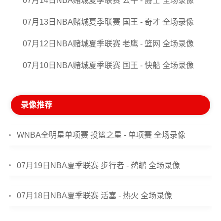
07月14日NBA赌城夏季联赛 公牛 - 爵士 全场录像
07月13日NBA赌城夏季联赛 国王 - 奇才 全场录像
07月12日NBA赌城夏季联赛 老鹰 - 篮网 全场录像
07月10日NBA赌城夏季联赛 国王 - 快船 全场录像
录像推荐
WNBA全明星单项赛 投篮之星 - 单项赛 全场录像
07月19日NBA夏季联赛 步行者 - 鹈鹕 全场录像
07月18日NBA夏季联赛 活塞 - 热火 全场录像