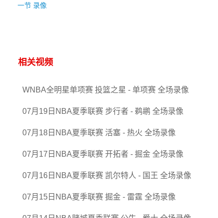
一节 录像
相关视频
WNBA全明星单项赛 投篮之星 - 单项赛 全场录像
07月19日NBA夏季联赛 步行者 - 鹈鹕 全场录像
07月18日NBA夏季联赛 活塞 - 热火 全场录像
07月17日NBA夏季联赛 开拓者 - 掘金 全场录像
07月16日NBA夏季联赛 凯尔特人 - 国王 全场录像
07月15日NBA夏季联赛 掘金 - 雷霆 全场录像