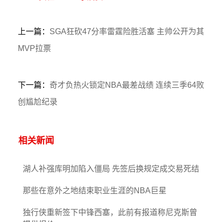
上一篇：
SGA狂砍47分率雷霆险胜活塞 主帅公开为其
MVP拉票
下一篇：
奇才负热火锁定NBA最差战绩 连续三季64败
创尴尬纪录
相关新闻
湖人补强库明加陷入僵局 先签后换规定成交易死结
那些在意外之地结束职业生涯的NBA巨星
独行侠重新签下中锋西塞，此前有报道称尼克斯曾