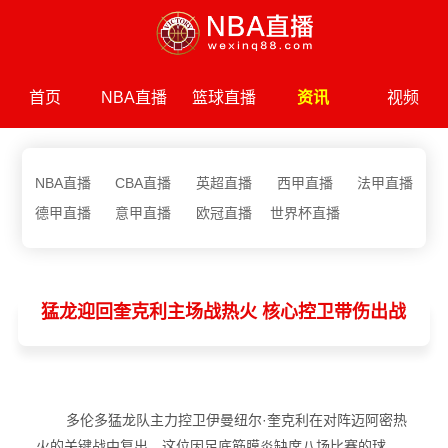
首页
NBA直播
篮球直播
资讯
视频
NBA直播
CBA直播
英超直播
西甲直播
法甲直播
德甲直播
意甲直播
欧冠直播
世界杯直播
猛龙迎回奎克利主场战热火 核心控卫带伤出战
多伦多猛龙队主力控卫伊曼纽尔·奎克利在对阵迈阿密热
火的关键战中复出。这位因足底筋膜炎缺席八场比赛的球