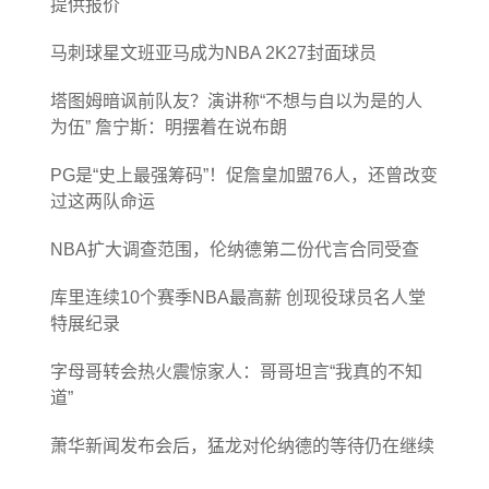
提供报价
马刺球星文班亚马成为NBA 2K27封面球员
塔图姆暗讽前队友？演讲称“不想与自以为是的人
为伍” 詹宁斯：明摆着在说布朗
PG是“史上最强筹码”！促詹皇加盟76人，还曾改变
过这两队命运
NBA扩大调查范围，伦纳德第二份代言合同受查
库里连续10个赛季NBA最高薪 创现役球员名人堂
特展纪录
字母哥转会热火震惊家人：哥哥坦言“我真的不知
道”
萧华新闻发布会后，猛龙对伦纳德的等待仍在继续