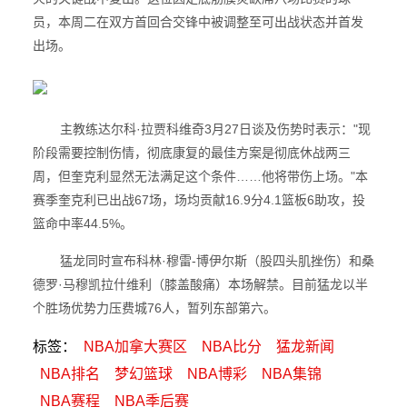
员，本周二在双方首回合交锋中被调整至可出战状态并首发
出场。
主教练达尔科·拉贾科维奇3月27日谈及伤势时表示："现
阶段需要控制伤情，彻底康复的最佳方案是彻底休战两三
周，但奎克利显然无法满足这个条件……他将带伤上场。"本
赛季奎克利已出战67场，场均贡献16.9分4.1篮板6助攻，投
篮命中率44.5%。
猛龙同时宣布科林·穆雷-博伊尔斯（股四头肌挫伤）和桑
德罗·马穆凯拉什维利（膝盖酸痛）本场解禁。目前猛龙以半
个胜场优势力压费城76人，暂列东部第六。
标签：
NBA加拿大赛区
NBA比分
猛龙新闻
NBA排名
梦幻篮球
NBA博彩
NBA集锦
NBA赛程
NBA季后赛