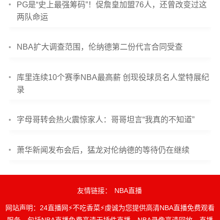
PG是“史上最强筹码”！促詹皇加盟76人，还曾改变过这
两队命运
NBA扩大调查范围，伦纳德第二份代言合同受查
库里连续10个赛季NBA最高薪 创现役球员名人堂特展纪
录
字母哥转会热火震惊家人：哥哥坦言“我真的不知道”
萧华新闻发布会后，猛龙对伦纳德的等待仍在继续
友情链接：
NBA直播
网站声明：24直播网⚡不吃香菜⚡虔诚为您提供高清NBA直播免费观看