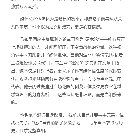
热爱从未动摇。
媒体总将他简化为最糟糕的赛季，却忽略了他与球队关
系的本质：他不仅为尼克斯效力，更是心甘情愿。
马布里回应中最犀利的论点可称为"硬木论"——唯有真正
上场拼搏过的人，才能理解压力下身着战袍的分量。这种视
角像手术刀般剖开了媒体批评。当他对温菲尔德说"跟队记者
正被退役球员取代"时，布兰登·"独家B"·罗宾逊在文章中指
出：这不仅是针对记者，更揭示了体育媒体信任度的代际变
迁。观众越来越倾向有实战经验的声音，而马布里正是其中
代表。他亲历过麦迪逊广场花园的倒戈，体会过更衣室在糟
糕管理下的分崩离析——这些认知绝非理论，而是血泪换来
的。
他也毫不避讳自身缺陷："我承认自己并非事事完美，但
我尽力了。"这种自省消解了反驳余地——马布里不求改写历
史，只求完整真相。