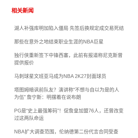
相关新闻
湖人补强库明加陷入僵局 先签后换规定成交易死结
那些在意外之地结束职业生涯的NBA巨星
独行侠重新签下中锋西塞，此前有报道称尼克斯曾
提供报价
马刺球星文班亚马成为NBA 2K27封面球员
塔图姆暗讽前队友？演讲称“不想与自以为是的人
为伍” 詹宁斯：明摆着在说布朗
PG是“史上最强筹码”！促詹皇加盟76人，还曾改变
过这两队命运
NBA扩大调查范围，伦纳德第二份代言合同受查