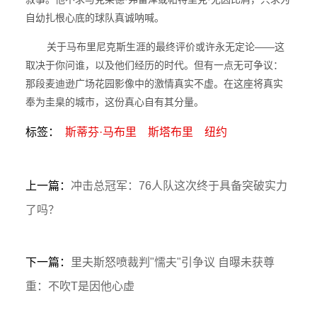
自幼扎根心底的球队真诚呐喊。
关于马布里尼克斯生涯的最终评价或许永无定论——这
取决于你问谁，以及他们经历的时代。但有一点无可争议：
那段麦迪逊广场花园影像中的激情真实不虚。在这座将真实
奉为圭臬的城市，这份真心自有其分量。
标签：
斯蒂芬·马布里
斯塔布里
纽约
上一篇：
冲击总冠军：76人队这次终于具备突破实力
了吗？
下一篇：
里夫斯怒喷裁判"懦夫"引争议 自曝未获尊
重：不吹T是因他心虚