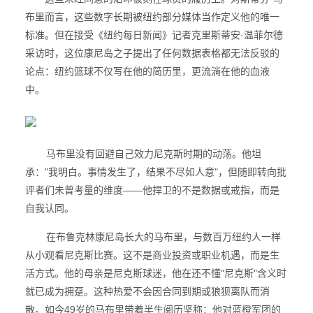
布里而言，这些数字长期被纽约部分媒体当作定义他的唯一
标准。但在接受《纽约每日新闻》记者克里斯蒂安·温菲尔德
采访时，这位康尼岛之子提出了任何数据表格都无法反驳的
论点：纽约篮球不仅写在他的简历里，更流淌在他的血液
中。
马布里没有回避自己效力尼克斯时期的动荡。他坦
承："我明白。事情发生了，结果不尽如人意"，但随即转向批
评者们未曾考量的维度——他捍卫的不是数据或戒指，而是
自我认同。
在布鲁克林康尼岛长大的马布里，与数百万纽约人一样
从小观看尼克斯比赛。这不是商业投资或职业机遇，而是生
活方式。他的母亲是尼克斯球迷，他在还不懂"尼克斯"含义时
就已成为拥趸。这种热爱不会因合同到期或狼狈离队而消
散。如今49岁的马布里带着半生阅历坚称：他对蓝橙军团的