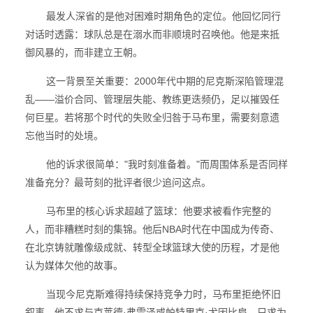
最发人深省的是他对困难时期角色的定位。他回忆同行
对话时透露：球队总是在溺水而非顺境时召唤他。他是来抵
御风暴的，而非建立王朝。
这一背景至关重要：2000年代中期的尼克斯深陷管理混
乱——溢价合同、管理层失能、教练更迭频仍，足以摧毁任
何巨星。若将那个时代的失败全归咎于马布里，需要刻意遗
忘他当时的处境。
他的诉求很简单："我时刻准备着。"而周围体系是否同样
准备充分？最苛刻的批评者很少追问这点。
马布里的核心诉求超越了篮球：他要求被看作完整的
人，而非糟糕时刻的集锦。他后NBA时代在中国成为传奇、
在北京铸就雕像级成就、转型全球篮球大使的历程，才是他
认为媒体欠他的故事。
当现今尼克斯难得持续保持竞争力时，马布里拒绝怀旧
叙事。他不求与克莱德·弗雷泽或帕特里克·尤因比肩，只求为