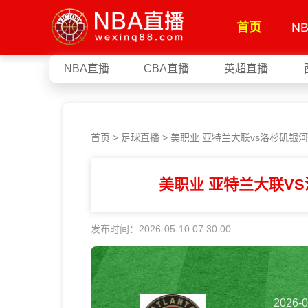
首页
N
NBA直播
CBA直播
英超直播
首页
>
足球直播
> 美职业 亚特兰大联vs洛杉矶银河
美职业 亚特兰大联V
发布时间：2026-05-10 07:30:00
2026-0