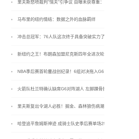
里夫斯怒喷裁判"懦夫"引争议 自曝未获尊重：不吹T
是因他心虚
马布里的纽约情结：数据之外的血脉羁绊
冲击总冠军：76人队这次终于具备突破实力了吗？
新纽约之王！布朗森加盟尼克斯四年全进次轮 创90年
代后最强神话
NBA季后赛首轮鏖战创纪录！6组对决拖入G6 官方数
据揭示12年罕见混战
火箭队杜兰特确认缺席G6对阵湖人 左脚踝骨挫伤未
愈
里夫斯复出令湖人必胜！掘金、森林狼伤病潮肆虐 爱
德华兹戈登双双缺阵
哈登追平詹姆斯神迹 成骑士队史季后赛单场25+5抢断
第二人