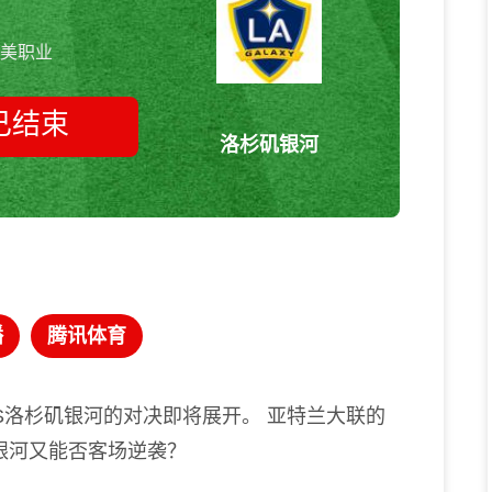
美职业
已结束
洛杉矶银河
亚特兰大联vs洛杉矶银河 美职业
播
腾讯体育
S洛杉矶银河的对决即将展开。 亚特兰大联的
银河又能否客场逆袭？