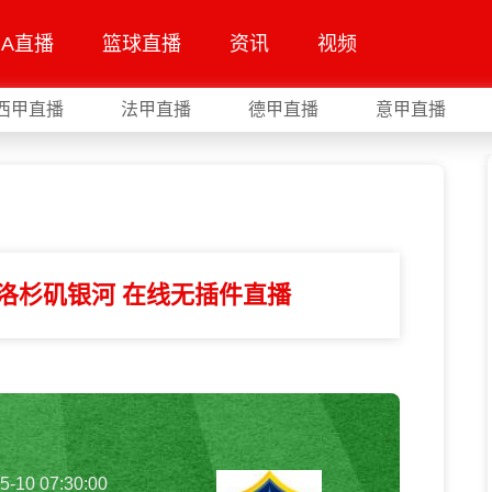
BA直播
篮球直播
资讯
视频
西甲直播
法甲直播
德甲直播
意甲直播
S洛杉矶银河 在线无插件直播
5-10 07:30:00